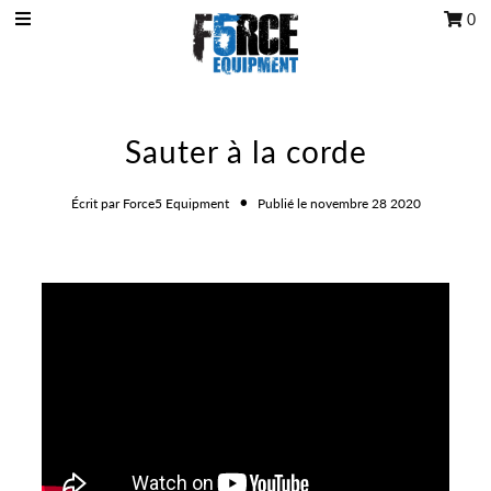
0
Poignée OCR
Sauter à la corde
Kits OCR
Accessoires
•
Écrit par Force5 Equipment
Publié le novembre 28 2020
Tous les produits
Carte cadeau
Programme du club d'entraînement
Se connecter/Rejoindre
Mon panier
0
Texte en vedette