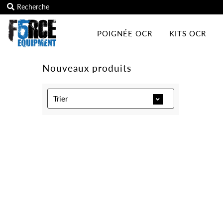
POIGNÉE OCR
KITS OCR
Poignée OCR
Kits OCR
Nouveaux produits
Accessoires
Trier
Tous les produits
Carte cadeau
Programme du club d'entraînement
Se connecter/Rejoindre
Mon panier
0
Texte en vedette