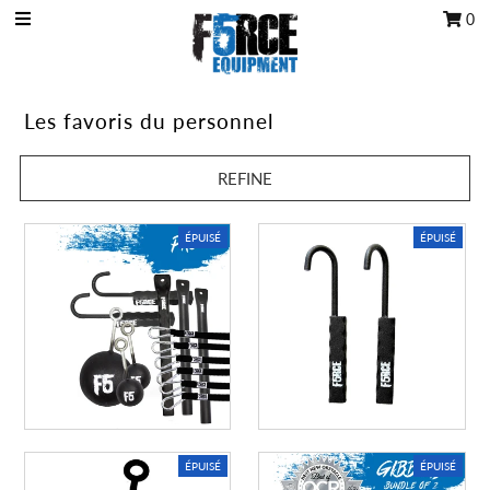
0
Poignée OCR
Les favoris du personnel
Kits OCR
REFINE
Accessoires
Tous les produits
ÉPUISÉ
ÉPUISÉ
Carte cadeau
Programme du club d'entraînement
Se connecter/Rejoindre
Mon panier
0
ÉPUISÉ
ÉPUISÉ
Texte en vedette