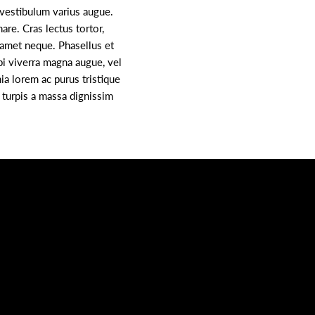
 vestibulum varius augue.
are. Cras lectus tortor,
it amet neque. Phasellus et
bi viverra magna augue, vel
nia lorem ac purus tristique
 turpis a massa dignissim