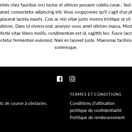
imis chez faucibus orci luctus et ultrices posuere cubilia curae ; Sed
met, consectetur adipiscing elit. Vous soupçonnez qu'il s'agit d'un ph
placerat lacinia mauris. Cras ac nisl vitae justo viverra tristique ut s
ultrices. Dans id viverra erat, asseyez-vous amet ultrices massa. Mor
Morbi vitae libero mollis, condimentum est id, sagittis leo. Fusce laci
ectetur fermentum euismod. Nam en laoreet juste. Maecenas facilisis
scelerisque.
TERMES ET CONDITIONS
s de course à obstacles.
Conditions d'utilisation
politique de confidentialité
Politique de remboursement