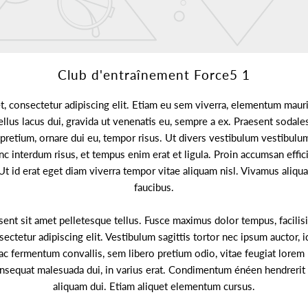
Club d'entraînement Force5 1
, consectetur adipiscing elit. Etiam eu sem viverra, elementum mauri
ellus lacus dui, gravida ut venenatis eu, sempre a ex. Praesent sodal
s pretium, ornare dui eu, tempor risus. Ut divers vestibulum vestibul
 interdum risus, et tempus enim erat et ligula. Proin accumsan efficit
Ut id erat eget diam viverra tempor vitae aliquam nisl. Vivamus aliq
faucibus.
sent sit amet pelletesque tellus. Fusce maximus dolor tempus, facilisis
ectetur adipiscing elit. Vestibulum sagittis tortor nec ipsum auctor, 
c fermentum convallis, sem libero pretium odio, vitae feugiat lorem 
onsequat malesuada dui, in varius erat. Condimentum énéen hendrerit 
aliquam dui. Etiam aliquet elementum cursus.