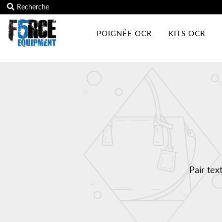
POIGNÉE OCR
KITS OCR
Poignée OCR
Kits OCR
Accessoires
Tous les produits
Carte cadeau
Programme du club d'entraînement
Se connecter/Rejoindre
Pair tex
Mon panier
0
Texte en vedette