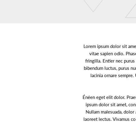
Un endroit idéal pour parler d'une vente
!
Lorem ipsum dolor sit amet
vitae sapien odio. Phas
fringilla. Entier nec puru
bibendum luctus, purus nunc
lacinia ornare sempre. 
Énéen eget elit dolor. Prae
ipsum dolor sit amet, cons
Nullam malesuada, dolor a
laoreet lectus. Vivamus c